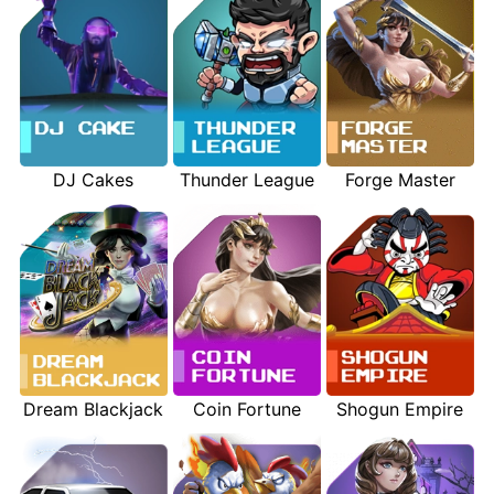
DJ Cakes
Thunder League
Forge Master
Coin Fortune
Shogun Empire
Dream Blackjack