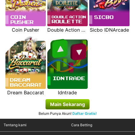
Coin Pusher
Double Action Roulette
Sicbo IDNArcade
Dream Baccarat
Idntrade
Main Sekarang
Belum Punya Akun!
Daftar Gratis!
Tentang kami
Cara Betting