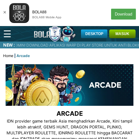
×
BOLA88
Download
BOLA88 Mobile App
☰
DESKTOP
MASUK
NEW :
MIN! DOWNLOAD APLIKASI WARP DI PLAY STORE UNTUK ANTI BLOKIR LINK | Bonus Fr
Home
Arcade
ARCADE
IDN provider game terbaik Asia menghadirkan Arcade, Kini tampil
lebih atraktif, GEMS HUNT, DRAGON PORTAL, PLINKO,
MULTIPLAYER ROULETTE, IDNRNG ROULETTE hingga BACCARAT
dan IDNTRADE akan menemanimu mencapai KEMENANGAN